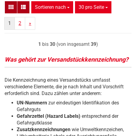
Sortieren nach
pro Seite
Sortieren nach
30 pro Seite
1
2
»
1
bis
30
(von insgesamt
39
)
Was gehört zur Versandstückkennzeichnung?
Die Kennzeichnung eines Versandstücks umfasst
verschiedene Elemente, die je nach Inhalt und Vorschrift
erforderlich sind. Dazu zählen unter anderem:
UN-Nummern
zur eindeutigen Identifikation des
Gefahrguts
Gefahrzettel (Hazard Labels)
entsprechend der
Gefahrgutklasse
Zusatzkennzeichnungen
wie Umweltkennzeichen,