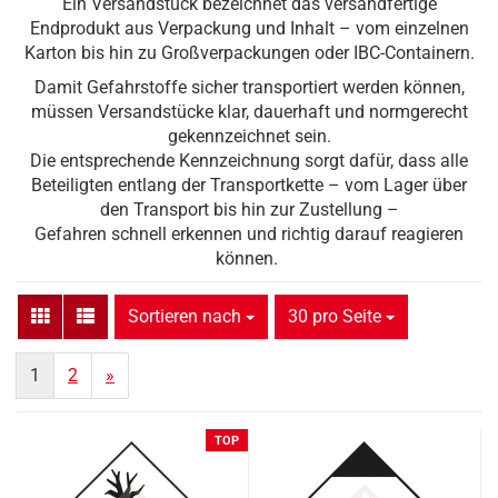
Ein Versandstück bezeichnet das versandfertige
Endprodukt aus Verpackung und Inhalt – vom einzelnen
Karton bis hin zu Großverpackungen oder IBC-Containern.
Damit Gefahrstoffe sicher transportiert werden können,
müssen Versandstücke klar, dauerhaft und normgerecht
gekennzeichnet sein.
Die entsprechende Kennzeichnung sorgt dafür, dass alle
Beteiligten entlang der Transportkette – vom Lager über
den Transport bis hin zur Zustellung –
Gefahren schnell erkennen und richtig darauf reagieren
können.
Sortieren nach
pro Seite
Sortieren nach
30 pro Seite
1
2
»
TOP