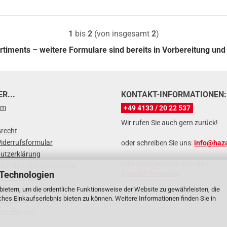
1
bis
2
(von insgesamt
2
)
ortiments – weitere Formulare sind bereits in Vorbereitung und
R...
KONTAKT-INFORMATIONEN:
um
+49 4133 / 20 22 537
Wir rufen Sie auch gern zurück!
srecht
iderrufsformular
oder schreiben Sie uns:
info@haza
utzerklärung
oder ganz bequem über das
 & Zahlungsbedingungen
 Technologien
Kontakt-Formular
er-Anmeldung
agen und Antworten
ietern, um die ordentliche Funktionsweise der Website zu gewährleisten, die
es Einkaufserlebnis bieten zu können. Weitere Informationen finden Sie in
taufkleber nach Klassen
nstellungen