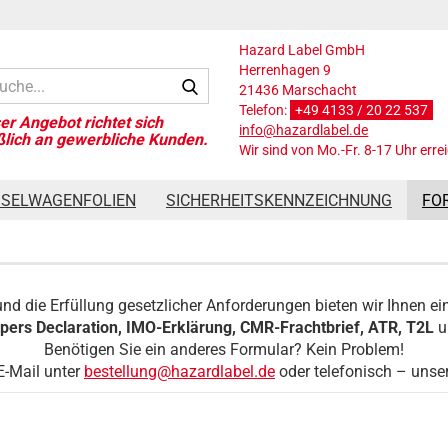
Hazard Label GmbH
Herrenhagen 9
Suche...
21436 Marschacht
Telefon:
+49 4133 / 20 22 537
info@hazardlabel.de
Wir sind von Mo.-Fr. 8-17 Uhr erre
SSELWAGENFOLIEN
SICHERHEITSKENNZEICHNUNG
FO
und die Erfüllung gesetzlicher Anforderungen bieten wir Ihnen ei
pers Declaration, IMO-Erklärung, CMR-Frachtbrief, ATR, T2L
u
Benötigen Sie ein anderes Formular? Kein Problem!
E-Mail unter
bestellung@hazardlabel.de
oder telefonisch – unser