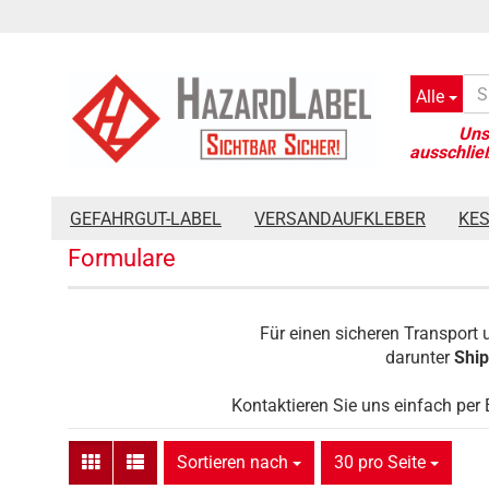
Alle
»
Startseite
Formulare
GEFAHRGUT-LABEL
VERSANDAUFKLEBER
KE
Formulare
Für einen sicheren Transport 
darunter
Ship
Kontaktieren Sie uns einfach per 
Sortieren nach
pro Seite
Sortieren nach
30 pro Seite