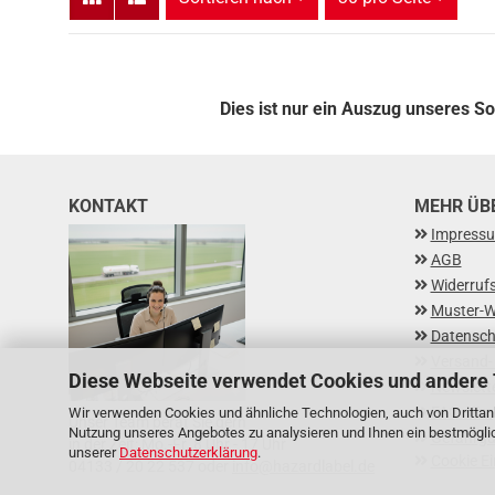
Dies ist nur ein Auszug unseres S
KONTAKT
MEHR ÜBE
Impress
AGB
Widerruf
Muster-W
Datensch
Versand-
Diese Webseite verwendet Cookies und andere
Newslett
FAQ - Fr
Wir verwenden Cookies und ähnliche Technologien, auch von Drittanb
Unser Team berät Sie gern
Nutzung unseres Angebotes zu analysieren und Ihnen ein bestmöglich
Gefahrgu
in der Zeit: Mo.-Fr. 8 Uhr - 17 Uhr
unserer
Datenschutzerklärung
.
Cookie Ei
04133 / 20 22 537 oder
info@hazardlabel.de