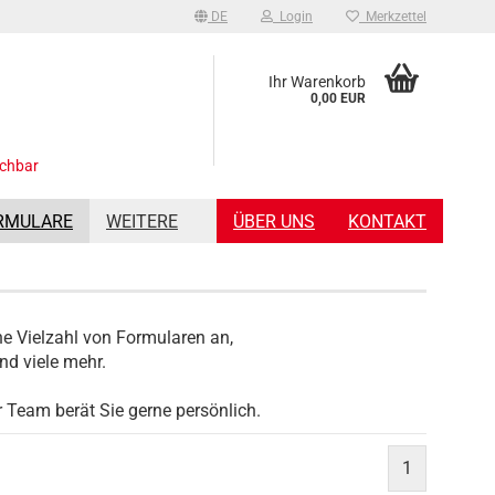
DE
Login
Merkzettel
Ihr Warenkorb
0,00 EUR
ichbar
RMULARE
WEITERE
ÜBER UNS
KONTAKT
ne Vielzahl von Formularen an,
nd viele mehr.
 Team berät Sie gerne persönlich.
1