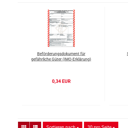
Beförderungsdokument für
gefährliche Güter (IMO-Erklärung)
0,34 EUR
Sortieren nach
pro Seite
Sortieren nach
30 pro Seite