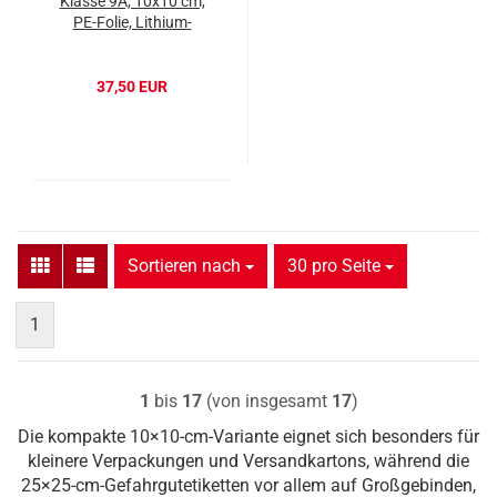
Klasse 9A, 10x10 cm,
PE-Folie, Lithium-
Batterie
37,50 EUR
Sortieren nach
pro Seite
Sortieren nach
30 pro Seite
1
1
bis
17
(von insgesamt
17
)
Die kompakte 10×10-cm-Variante eignet sich besonders für
kleinere Verpackungen und Versandkartons, während die
25×25-cm-Gefahrgutetiketten vor allem auf Großgebinden,