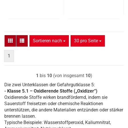
Sortieren nach
pro Seite
Sortieren nach
30 pro Seite
1
1
bis
10
(von insgesamt
10
)
Die zwei Unterklassen der Gefahrgutklasse 5:
- Klasse 5.1 – Oxidierende Stoffe („Oxidizer“)
Oxidierende Stoffe wirken brandfördernd, indem sie
Sauerstoff freisetzen oder chemische Reaktionen
unterstützen, die andere Materialien entzünden oder stärker
brennen lassen.
Typische Beispiele: Wasserstoffperoxid, Kaliumnitrat,