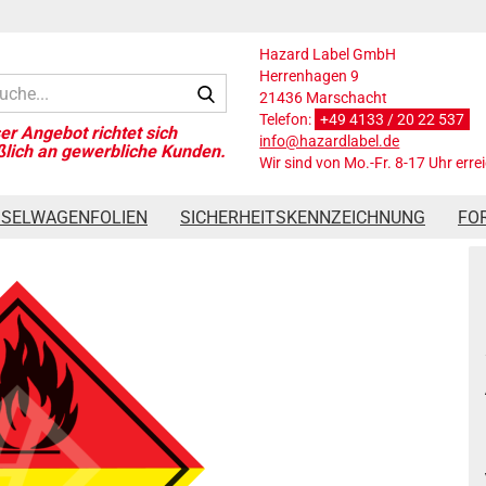
Hazard Label GmbH
Herrenhagen 9
Suche...
21436 Marschacht
Telefon:
+49 4133 / 20 22 537
info@hazardlabel.de
Wir sind von Mo.-Fr. 8-17 Uhr erre
Gefahrgutaufkleber Klasse 5.2, 300x300 mm, PVC-Folie
SSELWAGENFOLIEN
SICHERHEITSKENNZEICHNUNG
FO