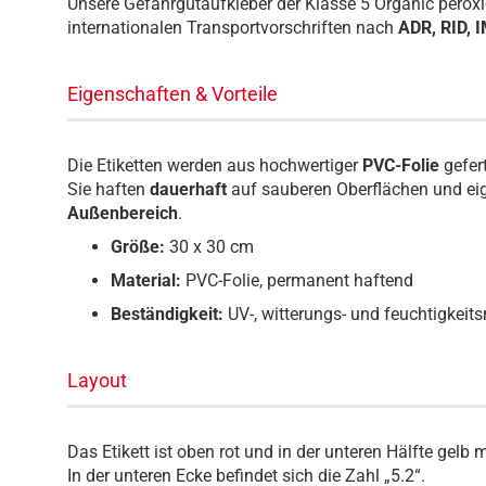
Unsere Gefahrgutaufkleber der Klasse 5 Organic peroxi
internationalen Transportvorschriften nach
ADR, RID, 
Eigenschaften & Vorteile
Die Etiketten werden aus hochwertiger
PVC-Folie
gefer
Sie haften
dauerhaft
auf sauberen Oberflächen und eig
Außenbereich
.
Größe:
30 x 30 cm
Material:
PVC-Folie, permanent haftend
Beständigkeit:
UV-, witterungs- und feuchtigkeits
Layout
Das Etikett ist oben rot und in der unteren Hälfte gel
In der unteren Ecke befindet sich die Zahl „5.2“.