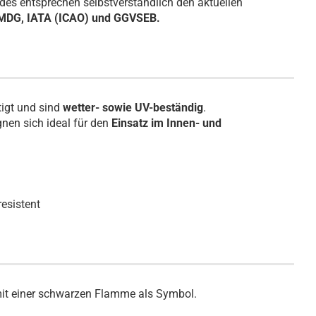
des entsprechen selbstverständlich den aktuellen
IMDG, IATA (ICAO) und GGVSEB.
tigt und sind
wetter- sowie UV-beständig
.
nen sich ideal für den
Einsatz im Innen- und
resistent
b mit einer schwarzen Flamme als Symbol.