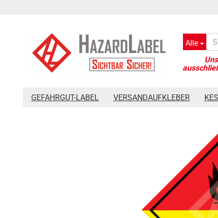
Alle
»
»
»
Startseite
Gefahrgut-Label
Großzettel 300 x 300 mm
GEFAHRGUT-LABEL
VERSANDAUFKLEBER
KE