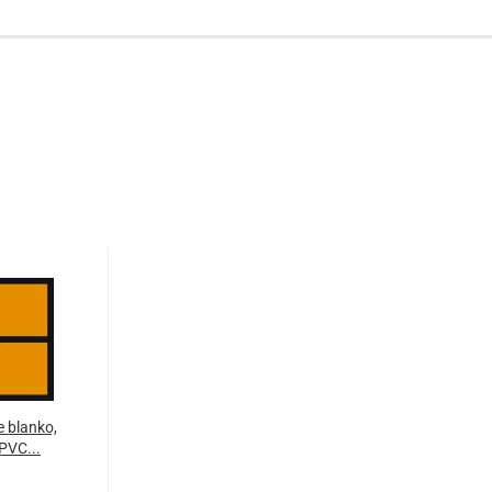
 blanko,
PVC...