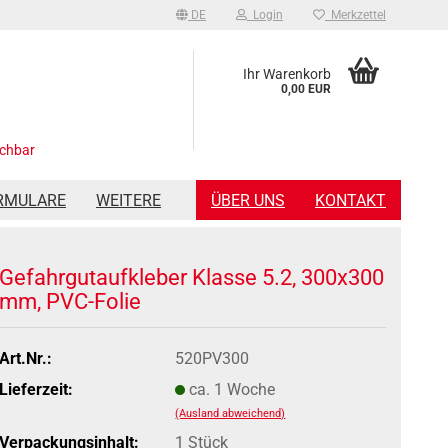
DE
Login
Merkzettel
Ihr Warenkorb
0,00 EUR
ichbar
RMULARE
WEITERE
ÜBER UNS
KONTAKT
Gefahrgutaufkleber Klasse 5.2, 300x300
mm, PVC-Folie
Art.Nr.:
520PV300
Lieferzeit:
ca. 1 Woche
(Ausland abweichend)
Verpackungsinhalt:
1 Stück