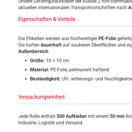
Unsere Gefahrgutaufkleber der Klasse 2 non-flammable
aktuellen internationalen Transportvorschriften nach
AD
Eigenschaften & Vorteile
Die Etiketten werden aus hochwertiger
PE-Folie
geferti
Sie haften
dauerhaft
auf sauberen Oberflächen und eig
Außenbereich
.
Größe:
10 × 10 cm
Material:
PE-Folie, permanent haftend
Beständigkeit:
UV-, witterungs- und feuchtigkeits
Verpackungseinheit
Jede Rolle enthält
500 Aufkleber
mit einem
50 mm
Rol
Industrie, Logistik und Versand.