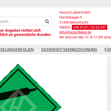
Hazard Label GmbH
Herrenhagen 9
Suche...
21436 Marschacht
Telefon:
+49 4133 / 20 22 537
info@hazardlabel.de
Wir sind von Mo.-Fr. 8-17 Uhr erre
»
Gefahrgutaufkleber Klasse 2.2, 10x10 cm, PE-Folie
SSELWAGENFOLIEN
SICHERHEITSKENNZEICHNUNG
FO