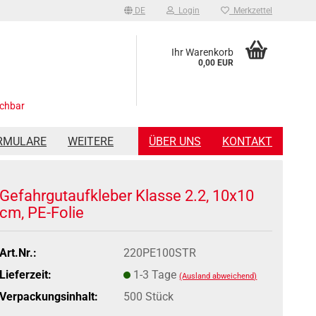
DE
Login
Merkzettel
Ihr Warenkorb
0,00 EUR
ichbar
RMULARE
WEITERE
ÜBER UNS
KONTAKT
Gefahrgutaufkleber Klasse 2.2, 10x10
cm, PE-Folie
Art.Nr.:
220PE100STR
Lieferzeit:
1-3 Tage
(Ausland abweichend)
Verpackungsinhalt:
500 Stück