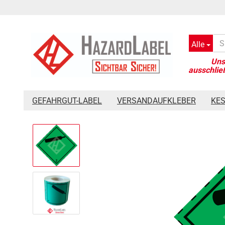
Alle
»
»
Startseite
Gefahrgut-Label
Versandstücke 100 x 100 mm
GEFAHRGUT-LABEL
VERSANDAUFKLEBER
KE