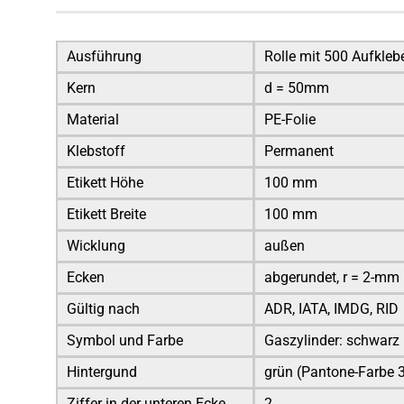
Ausführung
Rolle mit 500 Aufkl
Kern
d = 50mm
Material
PE-Folie
Klebstoff
Permanent
Etikett Höhe
100 mm
Etikett Breite
100 mm
Wicklung
außen
Ecken
abgerundet, r = 2-mm
Gültig nach
ADR, IATA, IMDG, RID
Symbol und Farbe
Gaszylinder: schwar
Hintergund
grün (Pantone-Farbe 
Ziffer in der unteren Ecke
2