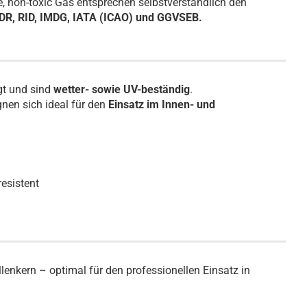
, non-toxic Gas entsprechen selbstverständlich den
R, RID, IMDG, IATA (ICAO) und GGVSEB.
gt und sind
wetter- sowie UV-beständig
.
nen sich ideal für den
Einsatz im Innen- und
resistent
lenkern – optimal für den professionellen Einsatz in