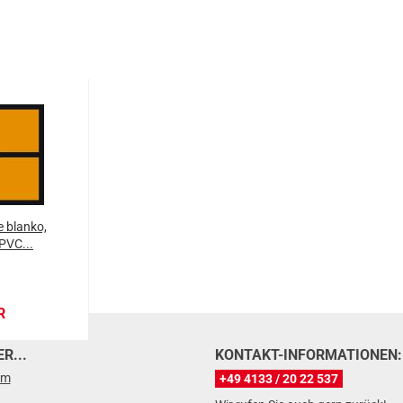
 blanko,
PVC...
R
R...
KONTAKT-INFORMATIONEN:
um
+49 4133 / 20 22 537