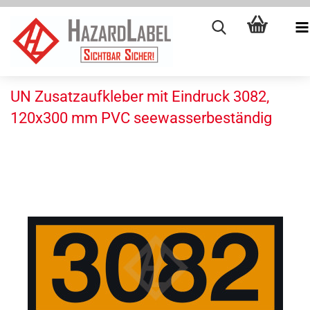
UN Zusatzaufkleber mit Eindruck 3082,
120x300 mm PVC seewasserbeständig