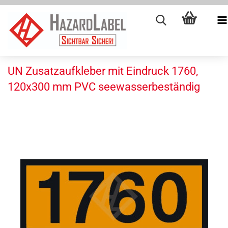
UN Zusatzaufkleber mit Eindruck 1760,
120x300 mm PVC seewasserbeständig