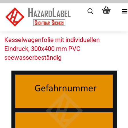
Kesselwagenfolie mit individuellen
Eindruck, 300x400 mm PVC
seewasserbeständig