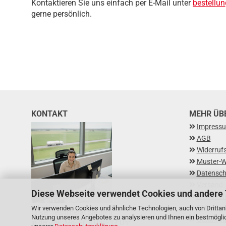
Kontaktieren Sie uns einfach per E-Mail unter
bestellu
gerne persönlich.
KONTAKT
MEHR ÜBE
Impress
AGB
Widerruf
Muster-W
Datensch
Versand-
Diese Webseite verwendet Cookies und andere
Newslett
FAQ - Fr
Wir verwenden Cookies und ähnliche Technologien, auch von Drittanb
Unser Team berät Sie gern
Nutzung unseres Angebotes zu analysieren und Ihnen ein bestmöglich
Gefahrgu
in der Zeit: Mo.-Fr. 8 Uhr - 17 Uhr