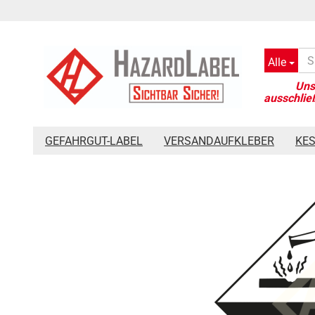
Alle
»
»
»
Startseite
Gefahrgut-Label
Placards 250 x 250 mm
G
GEFAHRGUT-LABEL
VERSANDAUFKLEBER
KE