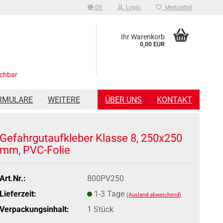
DE
Login
Merkzettel
Ihr Warenkorb
0,00 EUR
ichbar
RMULARE
WEITERE
ÜBER UNS
KONTAKT
Gefahrgutaufkleber Klasse 8, 250x250
mm, PVC-Folie
Art.Nr.:
800PV250
Lieferzeit:
1-3 Tage
(Ausland abweichend)
Verpackungsinhalt:
1 Stück