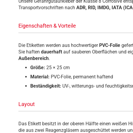
Unsere Gefahrgutaufkleber der Klasse 8 Corrosive entsp
Transportvorschriften nach
ADR, RID, IMDG, IATA (IC
Eigenschaften & Vorteile
Die Etiketten werden aus hochwertiger
PVC-Folie
gefer
Sie haften
dauerhaft
auf sauberen Oberflächen und eig
Außenbereich
.
Größe:
25 × 25 cm
Material:
PVC-Folie, permanent haftend
Beständigkeit:
UV-, witterungs- und feuchtigkeits
Layout
Das Etikett besitzt in der oberen Hälfte einen weißen 
die aus zwei Reagenzgläsern ausgeschüttet werden und 