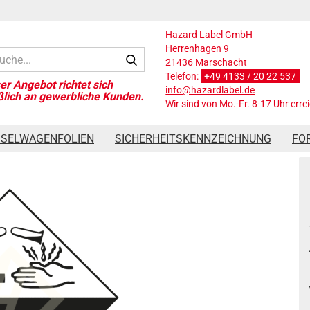
Hazard Label GmbH
Herrenhagen 9
Suche...
21436 Marschacht
Telefon:
+49 4133 / 20 22 537
info@hazardlabel.de
Wir sind von Mo.-Fr. 8-17 Uhr erre
efahrgutaufkleber Klasse 8, 250x250 mm, PVC-Folie
SSELWAGENFOLIEN
SICHERHEITSKENNZEICHNUNG
FO