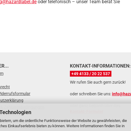
ng@hazardlabel.de
oder telefonisch – unser Team berät Sie
R...
KONTAKT-INFORMATIONEN:
um
+49 4133 / 20 22 537
Wir rufen Sie auch gern zurück!
srecht
iderrufsformular
oder schreiben Sie uns:
info@haza
utzerklärung
oder ganz bequem über das
 & Zahlungsbedingungen
 Technologien
Kontakt-Formular
er-Anmeldung
agen und Antworten
ietern, um die ordentliche Funktionsweise der Website zu gewährleisten, die
es Einkaufserlebnis bieten zu können. Weitere Informationen finden Sie in
taufkleber nach Klassen