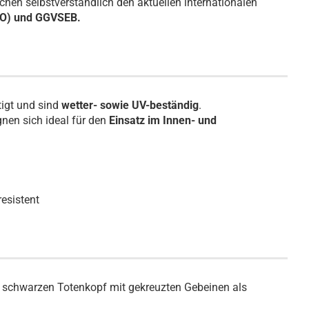
chen selbstverständlich den aktuellen internationalen
AO) und GGVSEB.
tigt und sind
wetter- sowie UV-beständig
.
nen sich ideal für den
Einsatz im Innen- und
resistent
em schwarzen Totenkopf mit gekreuzten Gebeinen als