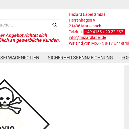
Hazard Label GmbH
Herrenhagen 9
Suche...
21436 Marschacht
Telefon:
+49 4133 / 20 22 537
info@hazardlabel.de
Wir sind von Mo.-Fr. 8-17 Uhr erre
Gefahrgutaufkleber Klasse 6.1, 300x300 mm, PVC-Folie, TOXIC
SSELWAGENFOLIEN
SICHERHEITSKENNZEICHNUNG
FO