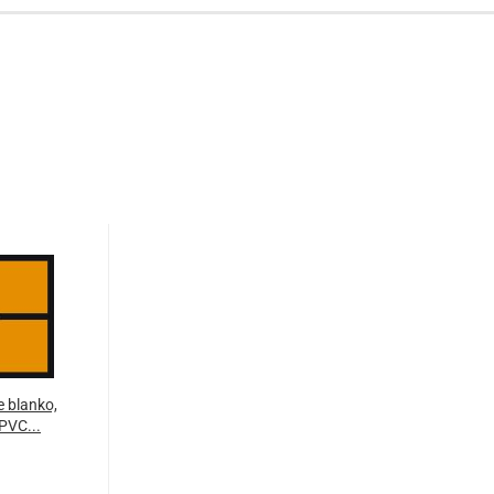
 blanko,
PVC...