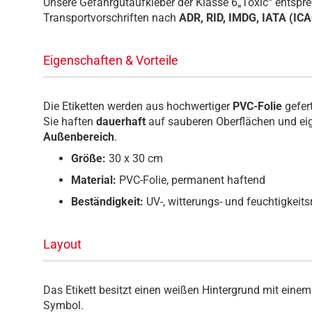
Unsere Gefahrgutaufkleber der Klasse 6„Toxic“ entspre
Transportvorschriften nach
ADR, RID, IMDG, IATA (IC
Eigenschaften & Vorteile
Die Etiketten werden aus hochwertiger
PVC-Folie
gefer
Sie haften
dauerhaft
auf sauberen Oberflächen und eig
Außenbereich
.
Größe:
30 x 30 cm
Material:
PVC-Folie, permanent haftend
Beständigkeit:
UV-, witterungs- und feuchtigkeits
Layout
Das Etikett besitzt einen weißen Hintergrund mit ein
Symbol.