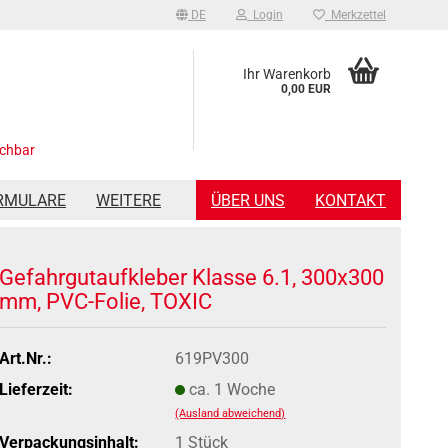
DE
Login
Merkzettel
Ihr Warenkorb
0,00 EUR
ichbar
RMULARE
WEITERE
ÜBER UNS
KONTAKT
Gefahrgutaufkleber Klasse 6.1, 300x300
mm, PVC-Folie, TOXIC
Art.Nr.:
619PV300
Lieferzeit:
ca. 1 Woche
(Ausland abweichend)
Verpackungsinhalt:
1 Stück