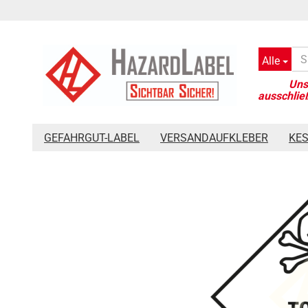
Alle
»
»
»
Startseite
Gefahrgut-Label
Großzettel 300 x 300 mm
GEFAHRGUT-LABEL
VERSANDAUFKLEBER
KE