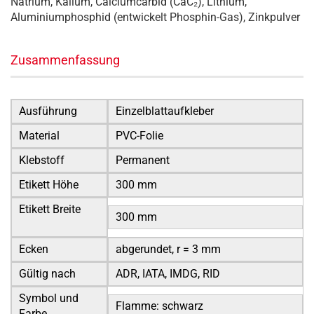
Natrium, Kalium, Calciumcarbid (CaC₂), Lithium,
Aluminiumphosphid (entwickelt Phosphin-Gas), Zinkpulver
Zusammenfassung
Ausführung
Einzelblattaufkleber
Material
PVC-Folie
Klebstoff
Permanent
Etikett Höhe
300 mm
Etikett Breite
300 mm
Ecken
abgerundet, r = 3 mm
Gültig nach
ADR, IATA, IMDG, RID
Symbol und
Flamme: schwarz
Farbe