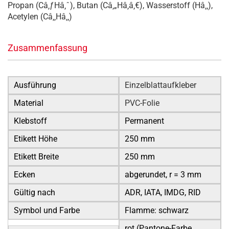
Propan (Câ‚ƒHâ‚ˆ), Butan (Câ‚„Hâ‚â‚€), Wasserstoff (Hâ‚‚),
Acetylen (Câ‚‚Hâ‚‚)
Zusammenfassung
Ausführung
Einzelblattaufkleber
Material
PVC-Folie
Klebstoff
Permanent
Etikett Höhe
250 mm
Etikett Breite
250 mm
Ecken
abgerundet, r = 3 mm
Gültig nach
ADR, IATA, IMDG, RID
Symbol und Farbe
Flamme: schwarz
rot (Pantone-Farbe