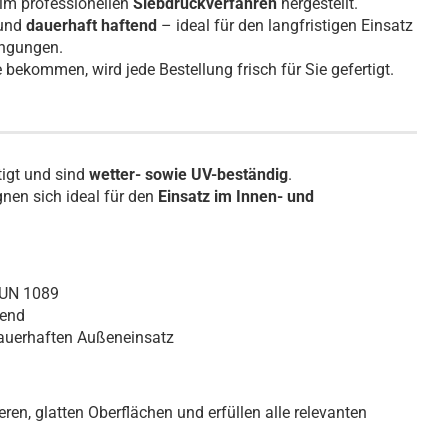
im professionellen
Siebdruckverfahren
hergestellt.
und
dauerhaft haftend
– ideal für den langfristigen Einsatz
ingungen.
bekommen, wird jede Bestellung frisch für Sie gefertigt.
tigt und sind
wetter- sowie UV-beständig
.
nen sich ideal für den
Einsatz im Innen- und
 UN 1089
tend
dauerhaften Außeneinsatz
ren, glatten Oberflächen und erfüllen alle relevanten