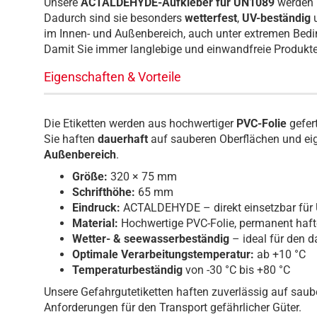
Unsere
ACTALDEHYDE
-Aufkleber für UN1089
werden 
Dadurch sind sie besonders
wetterfest
,
UV-beständig
im Innen- und Außenbereich, auch unter extremen Bed
Damit Sie immer langlebige und einwandfreie Produkte 
Eigenschaften & Vorteile
Die Etiketten werden aus hochwertiger
PVC-Folie
gefer
Sie haften
dauerhaft
auf sauberen Oberflächen und eig
Außenbereich
.
Größe:
320 × 75 mm
Schrifthöhe:
65 mm
Eindruck:
ACTALDEHYDE – direkt einsetzbar für
Material:
Hochwertige PVC-Folie, permanent haf
Wetter- & seewasserbeständig
– ideal für den 
Optimale Verarbeitungstemperatur:
ab +10 °C
Temperaturbeständig
von -30 °C bis +80 °C
Unsere Gefahrgutetiketten haften zuverlässig auf saube
Anforderungen für den Transport gefährlicher Güter.