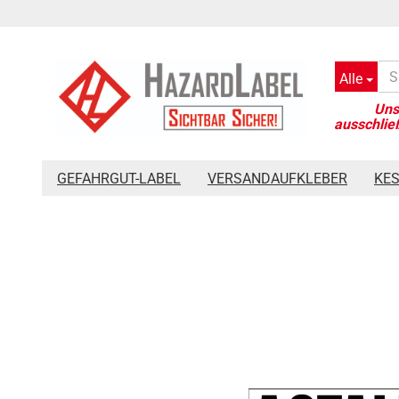
Alle
»
»
Startseite
Gefahrstoffnamen
Aufkleber offizieller Gefahr
GEFAHRGUT-LABEL
VERSANDAUFKLEBER
KE