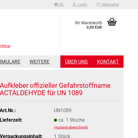
DE
Login
Merkzettel
Ihr Warenkorb
0,00 EUR
ichbar
RMULARE
WEITERE
ÜBER UNS
KONTAKT
Aufkleber offizieller Gefahrstoffname
ACTALDEHYDE für UN 1089
Art.Nr.:
UN1089
Lieferzeit:
ca. 1 Woche
(Ausland abweichend)
Verpackungsinhalt:
1 Stück