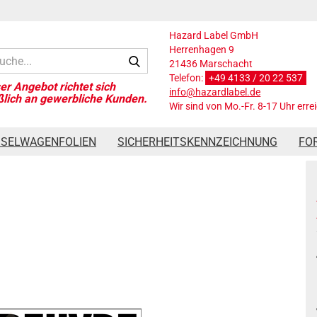
Hazard Label GmbH
Herrenhagen 9
Suche...
21436 Marschacht
Telefon:
+49 4133 / 20 22 537
info@hazardlabel.de
Wir sind von Mo.-Fr. 8-17 Uhr erre
stoffname ACTALDEHYDE für UN 1089
SSELWAGENFOLIEN
SICHERHEITSKENNZEICHNUNG
FO